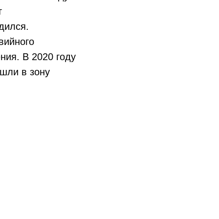
т
дился.
вийного
ния. В 2020 году
ошли в зону