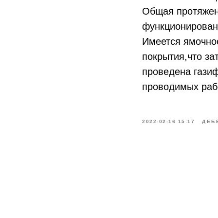
Общая протяженн
функционировани
Имеется ямочнос
покрытия,что за
проведена газиф
проводимых раб
2022-02-16 15:17
ДЕБ