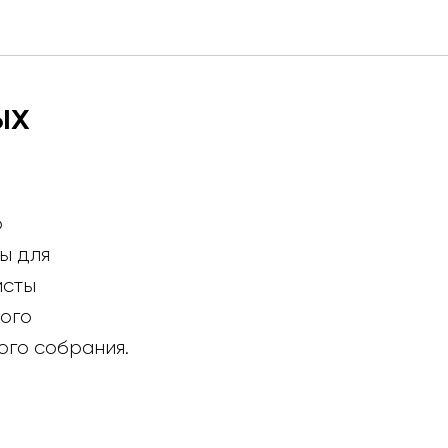
ых
о
ы для
исты
ного
ого собрания.