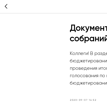
Документ
собрани
Коллеги! В раз
бюджетирования 
проведения ито
голосования по
бюджетирования,
2020-09-07 14:52