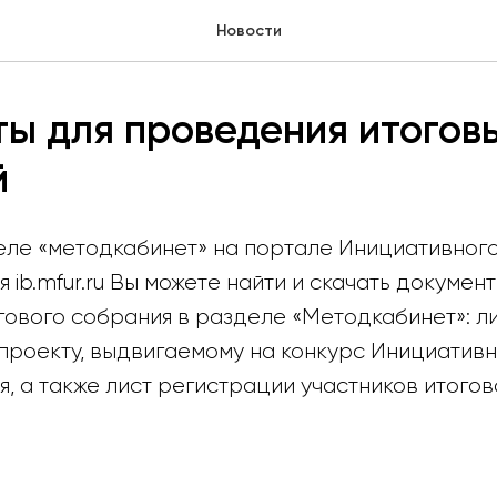
Новости
ы для проведения итогов
й
деле «методкабинет» на портале Инициативног
ib.mfur.ru Вы можете найти и скачать документ
гового собрания в разделе «Методкабинет»: л
 проекту, выдвигаемому на конкурс Инициатив
 а также лист регистрации участников итогов