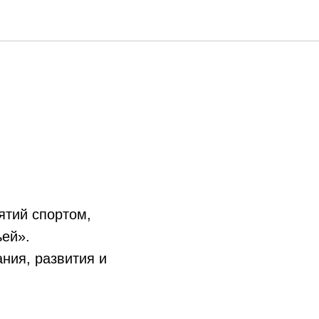
а
ятий спортом,
ьей».
ния, развития и