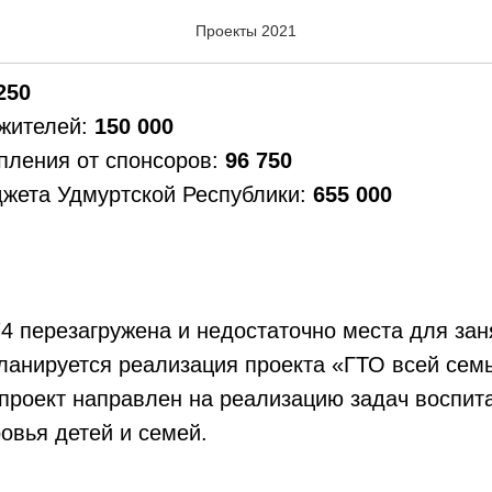
йство тренажерного зал
Проекты 2021
250
 жителей:
150 000
пления от спонсоров:
96 750
джета Удмуртской Республики:
655 000
перезагружена и недостаточно места для зан
ланируется реализация проекта «ГТО всей сем
роект направлен на реализацию задач воспита
овья детей и семей.