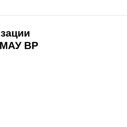
изации
 МАУ ВР