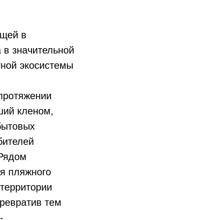
ющей в
а в значительной
тной экосистемы
протяжении
ший кленом,
бытовых
бителей
 Рядом
я пляжного
 территории
превратив тем
-