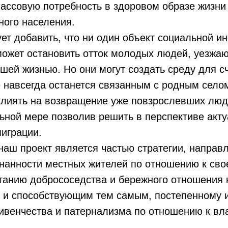
ассовую потребность в здоровом образе жизни
ного населения.
ует добавить, что ни один объект социальной и
может остановить отток молодых людей, уезжаю
чшей жизнью. Но они могут создать среду для с
е навсегда останется связанным с родным село
влиять на возвращение уже повзрослевших люд
льной мере позволив решить в перспективе акт
играции.
наш проект является частью стратегии, направ
нанности местных жителей по отношению к сво
танию добрососедства и бережного отношения 
, и способствующим тем самым, постепенному
ивенчества и патернализма по отношению к вла