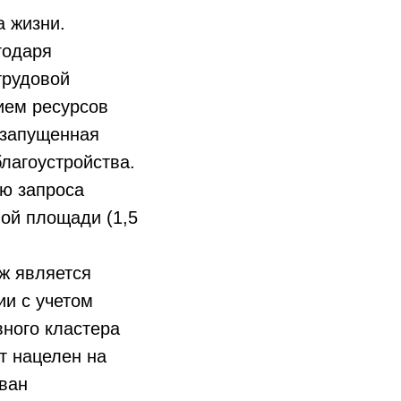
а жизни.
годаря
трудовой
ием ресурсов
, запущенная
лагоустройства.
ию запроса
ой площади (1,5
ж является
ии с учетом
вного кластера
т нацелен на
зван