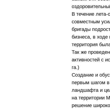
оздоровительный
В течение лета-
совместным уси
бригады подрост
бизнеса, в ходе
территория была
Так же проведе
активностей с и
га.)
Создание и обус
первым шагом в 
ландшафта и цел
на территории М
решение широког