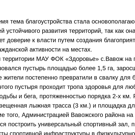
емя тема благоустройства стала основополага
й устойчивого развития территорий, так как он
т доверие к власти путем создания благоприя
ажданской активности на местах.
 территории МАУ ФОК «Здоровье» с.Вавож на 
зовался пустырь площадью более 1,5 га, зарос
 жители постепенно превратили в свалку для 
этого пустыря проходит тропа здоровья для лю
одьбы и бега, протяженностью порядка 2-х км.
вещенная лыжная трасса (3 км.) и площадка дл
е того, Администрацией Вавожского района на
ся построить универсальный спортивный зал, 
ты спортивной инфраструктуры в физкультурно