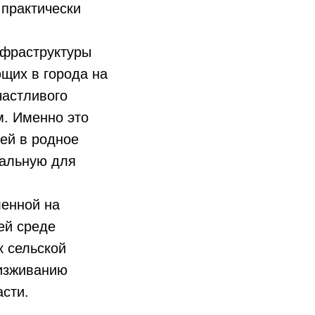
 практически
нфраструктуры
щих в города на
частливого
м. Именно это
ей в родное
уальную для
ленной на
ей среде
к сельской
 изживанию
сти.