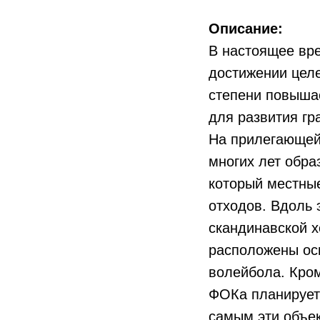
Описание:
В настоящее вр
достижении целе
степени повышае
для развития гр
На прилегающей
многих лет обра
который местные
отходов. Вдоль 
скандинавской х
расположены ос
волейбола. Кром
ФОКа планирует
самым эти объек