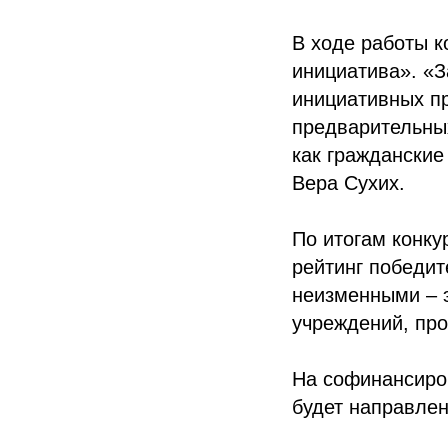
В ходе работы 
инициатива». «З
инициативных пр
предварительных
как гражданские
Вера Сухих.
По итогам конку
рейтинг победит
неизменными – э
учреждений, про
На софинансиров
будет направлен