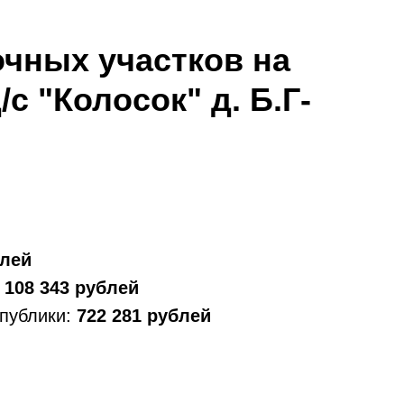
очных участков на
с "Колосок" д. Б.Г-
лей
:
108 343
рублей
спублики:
722 281
рублей