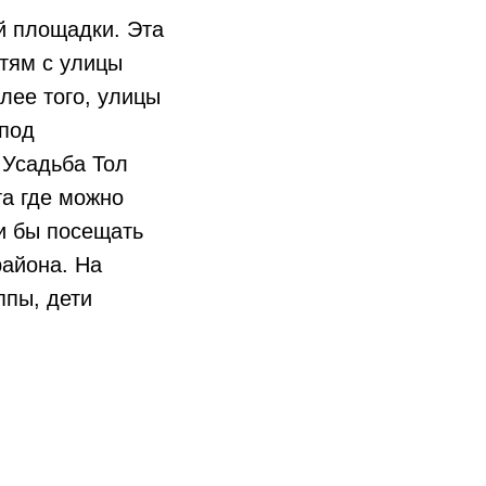
й площадки. Эта
етям с улицы
лее того, улицы
 под
 Усадьба Тол
та где можно
и бы посещать
района. На
ппы, дети