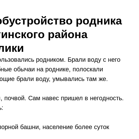
обустройство родника
тинского района
лики
льзовались родником. Брали воду с него
ные обычаи на роднике, полоскали
ющие брали воду, умывались там же.
, почвой. Сам навес пришел в негодность.
ь:
порной башни, население более суток