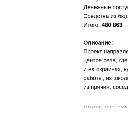
Денежные посту
Средства из бю
Итого:
480 863
Описание:
Проект направле
центре села, гд
и на окраинах, 
работы, из школ
из причин, сосе
2022-02-21 09:22
СЮМ