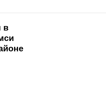
 в
мси
айоне