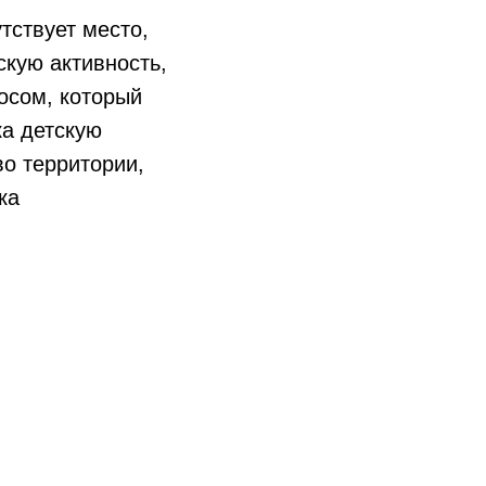
тствует место,
скую активность,
осом, который
ка детскую
о территории,
ка