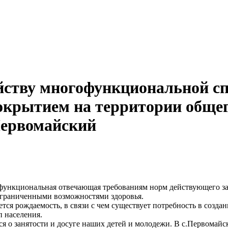
йству многофункциональной с
крытием на территории общег
.Первомайский
офункциональная отвечающая требованиям норм действующего за
с ограниченными возможностями здоровья.
ся рождаемость, в связи с чем существует потребность в созда
п населения.
ся о занятости и досуге наших детей и молодежи. В с.Первомайс