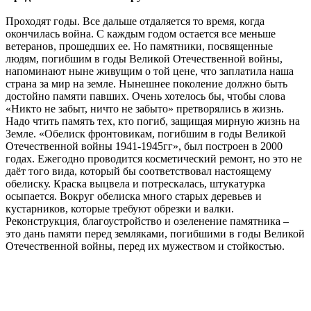
Проходят годы. Все дальше отдаляется то время, когда
окончилась война. С каждым годом остается все меньше
ветеранов, прошедших ее. Но памятники, посвященные
людям, погибшим в годы Великой Отечественной войны,
напоминают ныне живущим о той цене, что заплатила наша
страна за мир на земле. Нынешнее поколение должно быть
достойно памяти павших. Очень хотелось бы, чтобы слова
«Никто не забыт, ничто не забыто» претворялись в жизнь.
Надо чтить память тех, кто погиб, защищая мирную жизнь на
Земле. «Обелиск фронтовикам, погибшим в годы Великой
Отечественной войны 1941-1945гг», был построен в 2000
годах. Ежегодно проводится косметический ремонт, но это не
даёт того вида, который бы соответствовал настоящему
обелиску. Краска выцвела и потрескалась, штукатурка
осыпается. Вокруг обелиска много старых деревьев и
кустарников, которые требуют обрезки и валки.
Реконструкция, благоустройство и озеленение памятника –
это дань памяти перед земляками, погибшими в годы Великой
Отечественной войны, перед их мужеством и стойкостью.