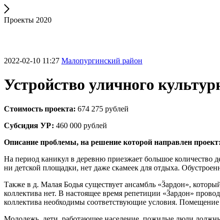
Проекты 2020
2022-02-10 11:27
Малопургинский район
Устройство уличного культурн
Стоимость проекта:
674 275 рублей
Субсидия УР:
460 000 рублей
Описание проблемы, на решение которой направлен проект
На период каникул в деревню приезжает большое количество де
ни детской площадки, нет даже скамеек для отдыха. Обустроен
Также в д. Малая Бодья существует ансамбль «Ӟардон», котор
коллектива нет. В настоящее время репетиции «Ӟардон» провод
коллектива необходимы соответствующие условия. Помещение м
Молодежь, дети, работающее население, пожилые люди должны