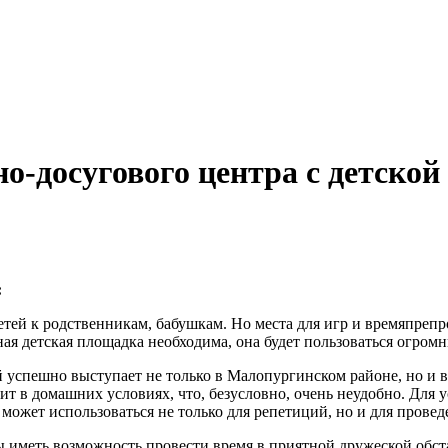
о-досугового центра с детско
:
тей к родственникам, бабушкам. Но места для игр и времяпрепр
ная детская площадка необходима, она будет пользоваться огром
ый успешно выступает не только в Малопургинском районе, но и
ит в домашних условиях, что, безусловно, очень неудобно. Для
ожет использоваться не только для репетиций, но и для провед
 иметь возможность провести время в приятной дружеской обст