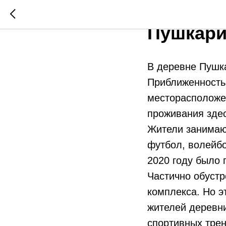
Обустро
Пушкари
В деревне Пушка
Приближенность 
месторасположен
проживания здес
Жители занимают
футбол, волейбо
2020 году было 
Частично обустр
комплекса. Но э
жителей деревни
спортивных тре