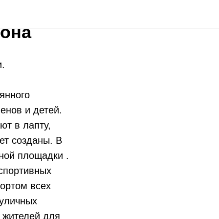
ки в д.
йона
.
янного
енов и детей.
ют в лапту,
ет созданы. В
ной площадки .
 спортивных
портом всех
 уличных
 жителей для