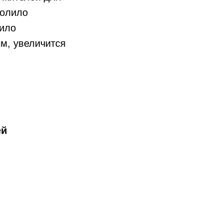
волило
шило
м, увеличится
ей