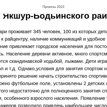
йство спортивной площад
Проекты 2022
 Якшур-Бодьинского ра
ри проживает 345 человек, 100 из которых дети
к райцентру, наличие коммуникаций и удобное
ие привлекает городское населения для посто
ь. Население деревни активное, много спортсм
ся скандинавской ходьбой, лыжами. Дети игра
л и т.д. Однако,условия для занятия спортом н
принято решение начать строительство спортив
оено футбольное поле, установлены 2 детских
того недостаточно для полноценного занятия с
, особенного взрослого населения. Появление
нажеров позволило привлечь наибольшее число