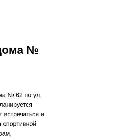
 дома №
ма № 62 по ул.
планируется
т встречаться и
а спортивной
вам,