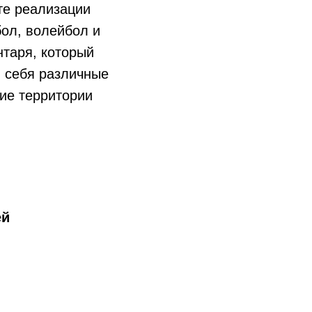
те реализации
ол, волейбол и
нтаря, который
 себя различные
ие территории
ей