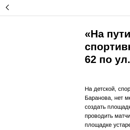
«На пути
спортив
62 по ул
На детской, спо
Баранова, нет м
создать площадк
проводить матчи
площадке устаре