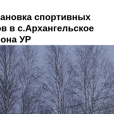
тановка спортивных
в в с.Архангельское
йона УР