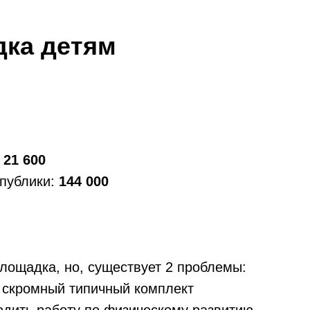
дка детям
:
21 600
спублики:
144 000
лощадка, но, существует 2 проблемы:
 скромный типичный комплект
дить работу по физическому развитию