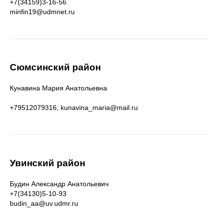
+7(34159)3-16-56
minfin19@udmnet.ru
Сюмсинский район
Кунавина Мария Анатольевна
+79512079316, kunavina_maria@mail.ru
Увинский район
Будин Александр Анатольевич
+7(34130)5-10-93
budin_aa@uv.udmr.ru